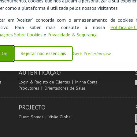
nsentimento, cookies que nos ajudam a personalizar a sua experiên
er como a plataforma é utilizada pelos nossos visitantes.
icar em "Aceitar" concorda com o armazenamento de cookies 
ositivo. Para saber mais consulte a nossa
Política de 
ações Sobre Cookies
e
Privacidade & Segurança
.
itar
Rejeitar não essenciais
Gerir Preferências
AUTENTICAÇÃO
s
Login & Registo de Clientes
Minha Conta
Produtores
Orientadores de Salas
PROJECTO
Quem Somos
Visão Global