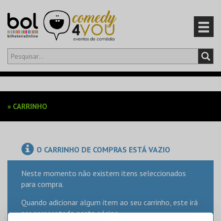
Olá,
iniciar sessão
PT
0
CARRINHO
»
CARRINHO
EVENTOS
CARTÕES
O CARRINHO DE COMPRAS ESTÁ VAZIO
PRODUTOS
Neste momento não existem itens seleccionados
para compra.
Quando adicionar algum item ao seu carrinho, este irá
ser apresentado nesta página.