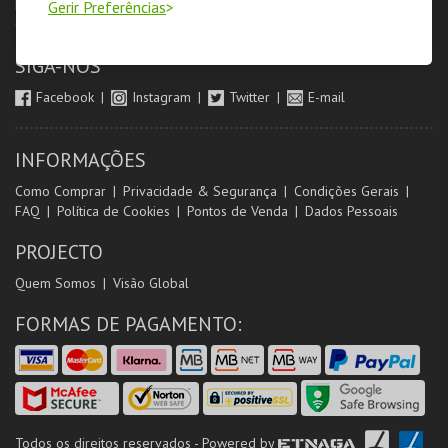
Login & Registo de Clientes
Minha Conta
Produtores
Gerir Preferências
Orientadores de Salas
SIGA-NOS
Facebook
Instagram
Twitter
E-mail
INFORMAÇÕES
Como Comprar
Privacidade & Segurança
Condições Gerais
FAQ
Política de Cookies
Pontos de Venda
Dados Pessoais
PROJECTO
Quem Somos
Visão Global
FORMAS DE PAGAMENTO:
Todos os direitos reservados - Powered by
ETNAGA