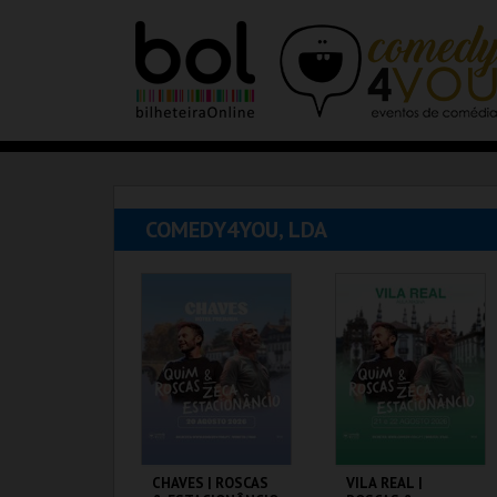
COMEDY4YOU, LDA
CHAVES | ROSCAS
VILA REAL |