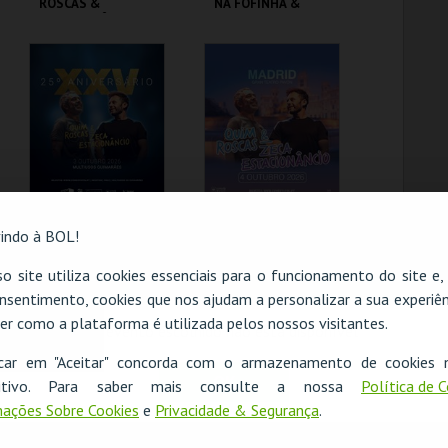
ROSCAS &
NA FOFINHA &
ESTACIONÂNCIO
JOANA MARQUES |
SESSÃO 17H
AUDITÓRIO S.
ESPACE LUMEN -
BENTO MENNI
BRUXELAS
MAIS INFO
MAIS INFO
COMPRAR
COMPRAR
GUIMARÃES | QUIM
MADRID | QUIM
indo à BOL!
ROSCAS & ZECA
ROSCAS & ZECA
ESTACIONÂNCIO
ESTACIONÂNCIO
o site utiliza cookies essenciais para o funcionamento do site e
nsentimento, cookies que nos ajudam a personalizar a sua experiên
MULTIUSOS DE
GRAN TEATRO
ESGOTADO
ESGOTADO
GUIMARÃES
PAVÓN
er como a plataforma é utilizada pelos nossos visitantes.
O evento escolhido não está disponível
MAIS INFO
MAIS INFO
icar em "Aceitar" concorda com o armazenamento de cookies 
OK
ositivo. Para saber mais consulte a nossa
Política de 
COMPRAR
COMPRAR
ações Sobre Cookies
e
Privacidade & Segurança
.