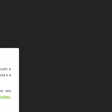
, com o
cia e a
no seu
Cookies
,